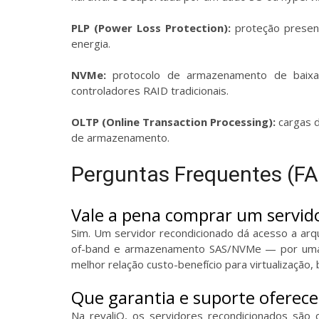
PLP (Power Loss Protection):
proteção presen
energia.
NVMe:
protocolo de armazenamento de baixa 
controladores RAID tradicionais.
OLTP (Online Transaction Processing):
cargas d
de armazenamento.
Perguntas Frequentes (F
Vale a pena comprar um servid
Sim. Um servidor recondicionado dá acesso a arq
of-band e armazenamento SAS/NVMe — por uma f
melhor relação custo-benefício para virtualizaçã
Que garantia e suporte oferece
Na revaliQ, os servidores recondicionados são