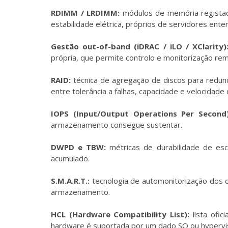
RDIMM / LRDIMM:
módulos de memória registad
estabilidade elétrica, próprios de servidores enter
Gestão out-of-band (iDRAC / iLO / XClarity)
própria, que permite controlo e monitorização r
RAID:
técnica de agregação de discos para redund
entre tolerância a falhas, capacidade e velocidade
IOPS (Input/Output Operations Per Second)
armazenamento consegue sustentar.
DWPD e TBW:
métricas de durabilidade de esc
acumulado.
S.M.A.R.T.:
tecnologia de automonitorização dos d
armazenamento.
HCL (Hardware Compatibility List):
lista ofic
hardware é suportada por um dado SO ou hypervi