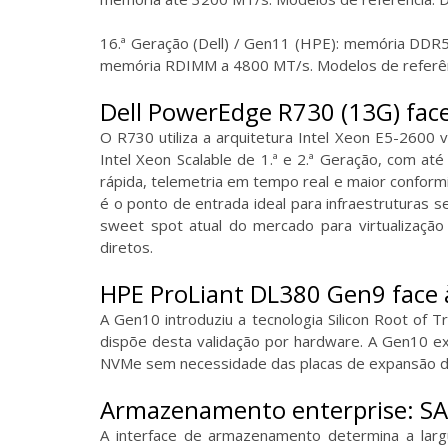
16.ª Geração (Dell) / Gen11 (HPE): memória DDR5
memória RDIMM a 4800 MT/s. Modelos de referên
Dell PowerEdge R730 (13G) fac
O R730 utiliza a arquitetura Intel Xeon E5-2600 
Intel Xeon Scalable de 1.ª e 2.ª Geração, com at
rápida, telemetria em tempo real e maior confo
é o ponto de entrada ideal para infraestruturas 
sweet spot atual do mercado para virtualizaçã
diretos.
HPE ProLiant DL380 Gen9 face
A Gen10 introduziu a tecnologia Silicon Root of T
dispõe desta validação por hardware. A Gen10 e
NVMe sem necessidade das placas de expansão de
Armazenamento enterprise: SA
A interface de armazenamento determina a largu