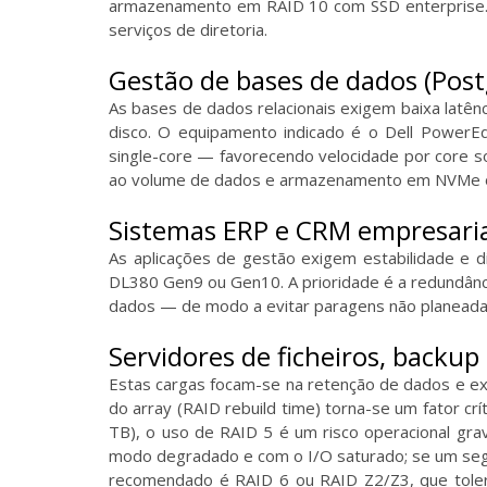
armazenamento em RAID 10 com SSD enterprise. Pe
serviços de diretoria.
Gestão de bases de dados (Pos
As bases de dados relacionais exigem baixa latê
disco. O equipamento indicado é o Dell PowerE
single-core — favorecendo velocidade por core s
ao volume de dados e armazenamento em NVMe ou 
Sistemas ERP e CRM empresariai
As aplicações de gestão exigem estabilidade e 
DL380 Gen9 ou Gen10. A prioridade é a redundânc
dados — de modo a evitar paragens não planeadas
Servidores de ficheiros, backup
Estas cargas focam-se na retenção de dados e e
do array (RAID rebuild time) torna-se um fator c
TB), o uso de RAID 5 é um risco operacional gr
modo degradado e com o I/O saturado; se um segun
recomendado é RAID 6 ou RAID Z2/Z3, que toleram